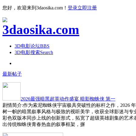
您好，欢迎来到3daosika.com！
登录
立即注册
3D电影论坛
BBS
3D电影搜索
Search
最新帖子
2026最强暗黑超英动作盛宴 暗影蜘蛛侠 第一
剧情简介:作为索尼蜘蛛侠宇宙极具突破性的标杆之作，2026 
树一帜的暗黑叙事风格与极致的视听美学，收获全球影迷与专
彩色双版本同步上线的创新形式，拓宽了超级英雄剧集的艺术
出传统蜘蛛侠青春热血的叙事框架，摒