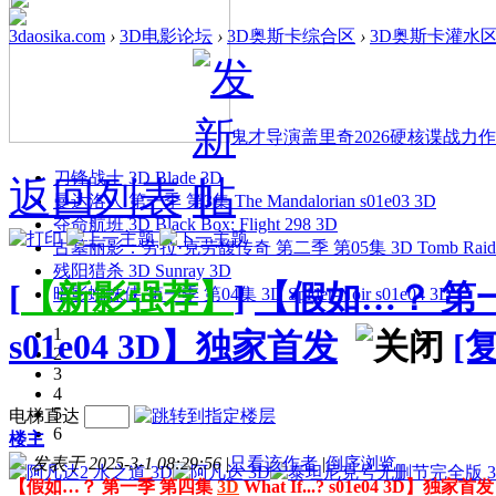
3daosika.com
›
3D电影论坛
›
3D奥斯卡综合区
›
3D奥斯卡灌水
鬼才导演盖里奇2026硬核谍战力作 
刀锋战士 3D Blade 3D
返回列表
曼达洛人 第一季 第3集 The Mandalorian s01e03 3D
夺命航班 3D Black Box: Flight 298 3D
古墓丽影：劳拉·克劳馥传奇 第二季 第05集 3D Tomb Raider: The
残阳猎杀 3D Sunray 3D
[
【新影强荐】
]
【假如…？ 第一季 
暗影蜘蛛侠 第一季 第04集 3D Spider-Noir s01e04 3D
1
s01e04 3D】独家首发
[
2
3
4
5
电梯直达
6
楼主
发表于 2025-3-1 08:29:56
|
只看该作者
|
倒序浏览
【假如…？ 第一季 第四集
3D
What If...? s01e04 3D】独家首发