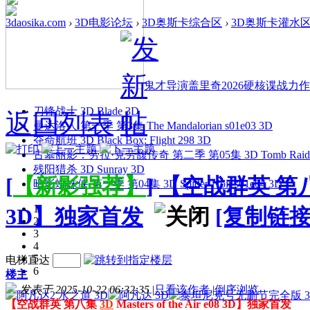
3daosika.com
›
3D电影论坛
›
3D奥斯卡综合区
›
3D奥斯卡灌水
鬼才导演盖里奇2026硬核谍战力作 
刀锋战士 3D Blade 3D
返回列表
曼达洛人 第一季 第3集 The Mandalorian s01e03 3D
夺命航班 3D Black Box: Flight 298 3D
古墓丽影：劳拉·克劳馥传奇 第二季 第05集 3D Tomb Raider: The
残阳猎杀 3D Sunray 3D
[
【新影强荐】
]
【空战群英 第八集 3D
暗影蜘蛛侠 第一季 第04集 3D Spider-Noir s01e04 3D
1
3D】独家首发
[复制链接
2
3
4
5
电梯直达
6
楼主
发表于 2025-10-22 06:32:35
|
只看该作者
|
倒序浏览
【空战群英 第八集
3D
Masters of the Air e08 3D】独家首发