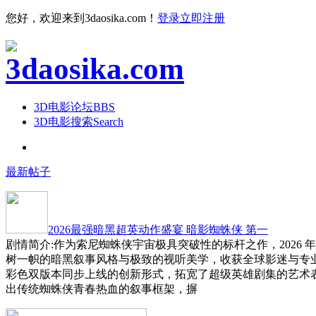
您好，欢迎来到3daosika.com！
登录
立即注册
3D电影论坛
BBS
3D电影搜索
Search
最新帖子
2026最强暗黑超英动作盛宴 暗影蜘蛛侠 第一
剧情简介:作为索尼蜘蛛侠宇宙极具突破性的标杆之作，2026 
树一帜的暗黑叙事风格与极致的视听美学，收获全球影迷与专
彩色双版本同步上线的创新形式，拓宽了超级英雄剧集的艺术
出传统蜘蛛侠青春热血的叙事框架，摒