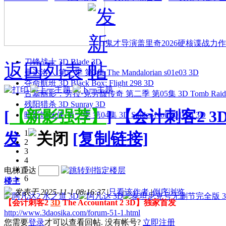
鬼才导演盖里奇2026硬核谍战力作 
刀锋战士 3D Blade 3D
返回列表
曼达洛人 第一季 第3集 The Mandalorian s01e03 3D
夺命航班 3D Black Box: Flight 298 3D
古墓丽影：劳拉·克劳馥传奇 第二季 第05集 3D Tomb Raider: The
残阳猎杀 3D Sunray 3D
[
【新影强荐】
]
【会计刺客2 3D T
暗影蜘蛛侠 第一季 第04集 3D Spider-Noir s01e04 3D
1
发
[复制链接]
2
3
4
5
电梯直达
6
楼主
发表于 2025-11-1 08:16:37
|
只看该作者
|
倒序浏览
【会计刺客2
3D
The Accountant 2 3D】独家首发
http://www.3daosika.com/forum-51-1.html
您需要
登录
才可以查看回帖. 没有帐号?
立即注册