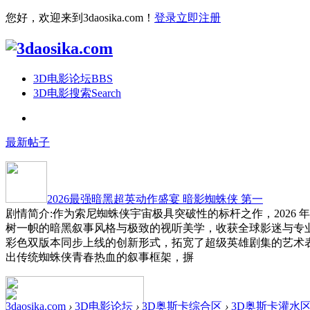
您好，欢迎来到3daosika.com！
登录
立即注册
3D电影论坛
BBS
3D电影搜索
Search
最新帖子
2026最强暗黑超英动作盛宴 暗影蜘蛛侠 第一
剧情简介:作为索尼蜘蛛侠宇宙极具突破性的标杆之作，2026 
树一帜的暗黑叙事风格与极致的视听美学，收获全球影迷与专
彩色双版本同步上线的创新形式，拓宽了超级英雄剧集的艺术
出传统蜘蛛侠青春热血的叙事框架，摒
3daosika.com
›
3D电影论坛
›
3D奥斯卡综合区
›
3D奥斯卡灌水