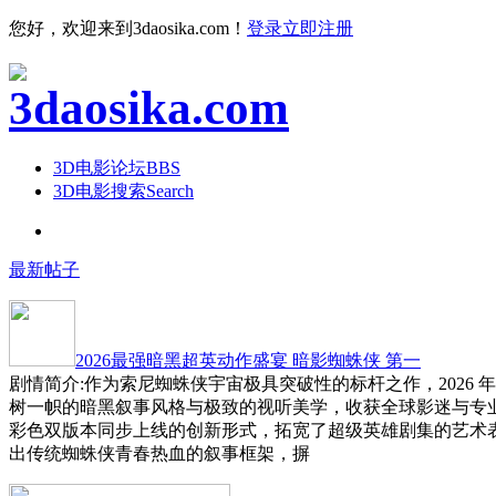
您好，欢迎来到3daosika.com！
登录
立即注册
3D电影论坛
BBS
3D电影搜索
Search
最新帖子
2026最强暗黑超英动作盛宴 暗影蜘蛛侠 第一
剧情简介:作为索尼蜘蛛侠宇宙极具突破性的标杆之作，2026 
树一帜的暗黑叙事风格与极致的视听美学，收获全球影迷与专
彩色双版本同步上线的创新形式，拓宽了超级英雄剧集的艺术
出传统蜘蛛侠青春热血的叙事框架，摒