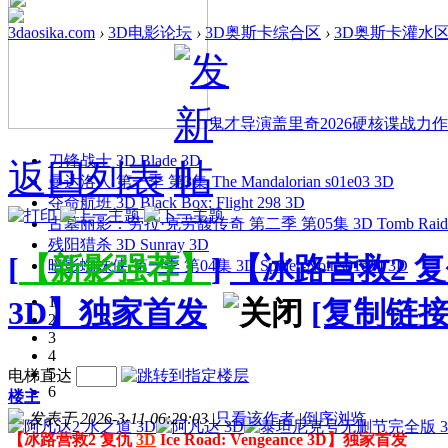
3daosika.com
›
3D电影论坛
›
3D奥斯卡综合区
›
3D奥斯卡灌水
鬼才导演盖里奇2026硬核谍战力作 
刀锋战士 3D Blade 3D
返回列表
曼达洛人 第一季 第3集 The Mandalorian s01e03 3D
夺命航班 3D Black Box: Flight 298 3D
古墓丽影：劳拉·克劳馥传奇 第二季 第05集 3D Tomb Raider: The
残阳猎杀 3D Sunray 3D
[
【新影强荐】
]
【冰路营救2 复仇 3
暗影蜘蛛侠 第一季 第04集 3D Spider-Noir s01e04 3D
1
3D】独家首发
[复制链接
2
3
4
5
电梯直达
6
楼主
发表于 2026-3-11 06:29:03
|
只看该作者
|
倒序浏览
【冰路营救2 复仇
3D
Ice Road: Vengeance 3D】独家首发