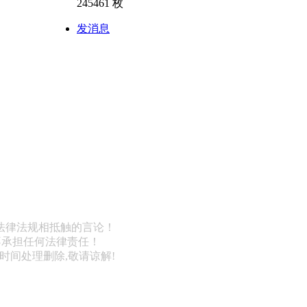
245461 枚
发消息
法律法规相抵触的言论！
不承担任何法律责任！
第一时间处理删除,敬请谅解!