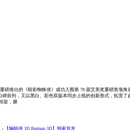
 年重磅推出的《暗影蜘蛛侠》成功入围第 78 届艾美奖重磅奖
口碑前列，又以黑白、彩色双版本同步上线的创新形式，拓宽了
框架，摒
区
›
【蝙蝠侠 3D Batman 3D】独家首发