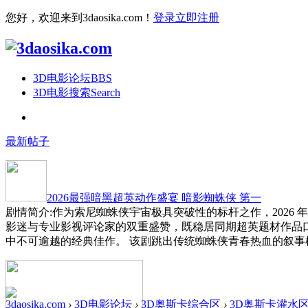
您好，欢迎来到3daosika.com！
登录
立即注册
3D电影论坛
BBS
3D电影搜索
Search
最新帖子
2026最强暗黑超英动作盛宴 暗影蜘蛛侠 第一
剧情简介:作为索尼蜘蛛侠宇宙极具突破性的标杆之作，2026
影迷与专业影视评论家的双重盛赞，既稳居同期超英题材作品
中不可逾越的经典佳作。 该剧跳出传统蜘蛛侠青春热血的叙事
3daosika.com
›
3D电影论坛
›
3D奥斯卡综合区
›
3D奥斯卡灌水