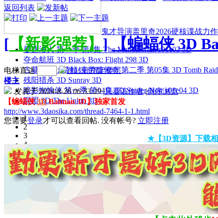
返回列表
鬼才导演盖里奇2026硬核谍战力作 
[
【新影强荐】
]
【蝙蝠侠 3D B
曼达洛人 第一季 第3集 The Mandalorian s01e03 3D
夺命航班 3D Black Box: Flight 298 3D
古墓丽影：劳拉·克劳馥传奇 第二季 第05集 3D Tomb Raider: The
电梯直达
残阳猎杀 3D Sunray 3D
楼主
暗影蜘蛛侠 第一季 第04集 3D Spider-Noir s01e04 3D
发表于 2024-8-26 06:53:29
|
只看该作者
|
倒序浏览
同盟 3D The Union 3D
【蝙蝠侠
3D
Batman 3D】独家首发
http://www.3daosika.com/thread-7464-1-1.html
1
您需要
登录
才可以查看回帖. 没有帐号?
立即注册
2
3
★【3D资源】下载相
4
5
6