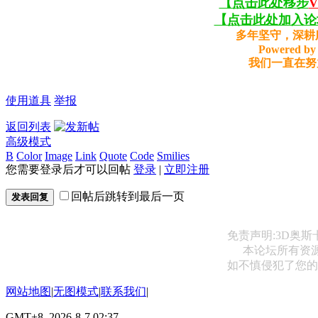
【点击此处移步
【点击此处加入论坛
多年坚守，深耕
Powered by 
我们一直在努
使用道具
举报
返回列表
高级模式
B
Color
Image
Link
Quote
Code
Smilies
您需要登录后才可以回帖
登录
|
立即注册
回帖后跳转到最后一页
发表回复
免责声明:3D奥
本论坛所有资
如不慎侵犯了您的权益
网站地图
|
无图模式
|
联系我们
|
GMT+8, 2026-8-7 02:37